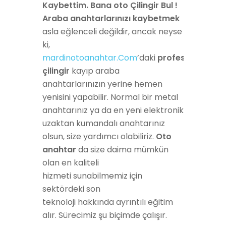
Kaybettim. Bana oto Çilingir Bul !
Araba anahtarlarınızı kaybetmek
asla eğlenceli değildir, ancak neyse
ki,
mardinotoanahtar.Com
’daki
profesyonel
oto
çilingir
kayıp araba
anahtarlarınızın yerine hemen
yenisini yapabilir. Normal bir metal
anahtarınız
ya da
en yeni elektronik
uzaktan kumandalı anahtarınız
olsun, size yardımcı olabiliriz.
Oto
anahtar
da size
daima
mümkün
olan
en kaliteli
hizmeti
sunabilmemiz için
sektördeki
son
teknoloji
hakkında
ayrıntılı
eğitim
alır. Sürecimiz
şu biçimde
çalışır.