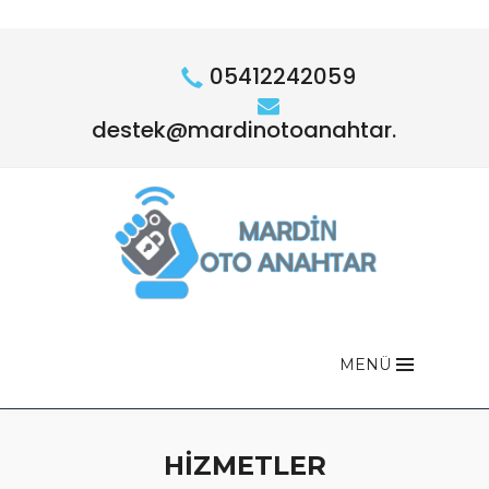
05412242059
destek@mardinotoanahtar.com
MENÜ
HİZMETLER