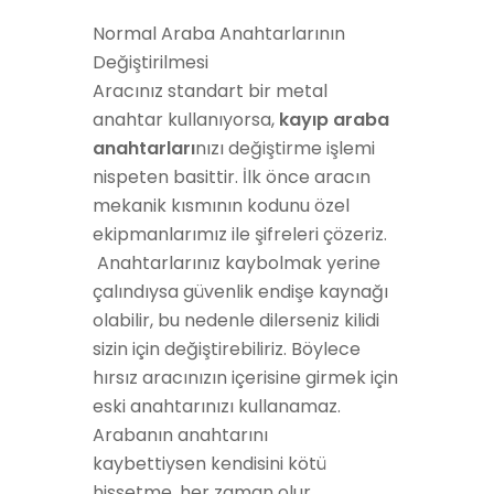
Normal Araba Anahtarlarının
Değiştirilmesi
Aracınız standart bir metal
anahtar kullanıyorsa,
kayıp araba
anahtarları
nızı değiştirme işlemi
nispeten basittir. İlk önce aracın
mekanik kısmının kodunu özel
ekipmanlarımız ile şifreleri çözeriz.
Anahtarlarınız kaybolmak yerine
çalındıysa güvenlik endişe kaynağı
olabilir,
bu nedenle
dilerseniz
kilidi
sizin için değiştirebiliriz. Böylece
hırsız aracınızın
içerisine
girmek için
eski anahtarınızı kullanamaz.
Arabanın anahtarını
kaybettiysen
kendisini
kötü
hissetme, her zaman olur.