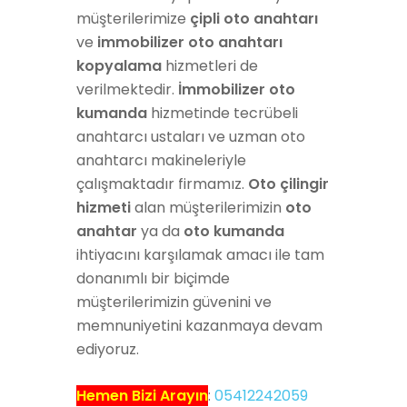
müşterilerimize
çipli oto anahtarı
ve
immobilizer oto anahtarı
kopyalama
hizmetleri de
verilmektedir.
İmmobilizer oto
kumanda
hizmetinde tecrübeli
anahtarcı ustaları ve uzman oto
anahtarcı makineleriyle
çalışmaktadır firmamız.
Oto çilingir
hizmeti
alan müşterilerimizin
oto
anahtar
ya da
oto kumanda
ihtiyacını karşılamak amacı ile tam
donanımlı bir biçimde
müşterilerimizin güvenini ve
memnuniyetini kazanmaya devam
ediyoruz.
Hemen Bizi Arayın
:
05412242059