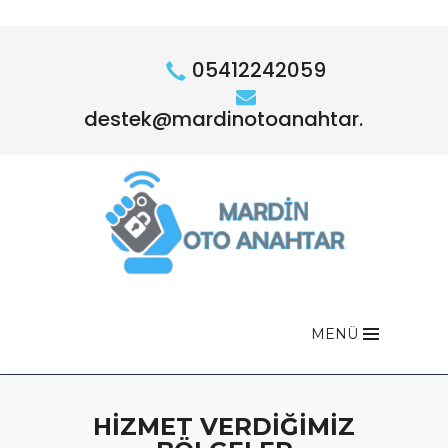
05412242059
destek@mardinotoanahtar.com
MENÜ
HİZMET VERDİĞİMİZ